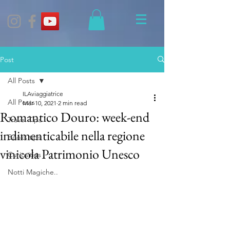
Post
All Posts
ILAviaggiatrice
All Posts
Mar 10, 2021
2 min read
Romantico Douro: week-end
Travel Tips
indimenticabile nella regione
Books tips
vinicola Patrimonio Unesco
Curiosities
Notti Magiche..