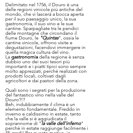
Delimitato nel 1756, il Douro è una 
delle regioni vinicole più antiche del 
mondo, che vi lascerà a bocca aperta 
per il suo paesaggio unico, la sua 
gastronomia, il suo vino e le sue 
cantine. Sparpagliate tra le pendici 
delle montagne che circondano il 
fiume Douro, le 
"Quintas
", ossia le 
cantine vinicole, offrono visite e 
degustazioni, facendovi immergere in 
quella magica cultura del vino.
La 
gastronomia 
della regione è senza 
dubbio uno dei suoi tesori più 
importanti e i piatti tipici sono sempre 
molto apprezzati, perché realizzati con 
prodotti locali, coltivati dagli 
agricoltori e dai pastori della zona. 
Quali sono i segreti per la produzione 
del fantastico vino nella valle del 
Douro?!?
Beh, indubbiamente il clima è un 
elemento fondamentale. Freddo in 
inverno e caldissimo in estate, tanto 
che la valle si è aggiudicata il 
soprannome di "
la valle dell'inferno
" 
perchè in estate raggiunge facilmente i 
45 gradi! Per questo motivo, io 