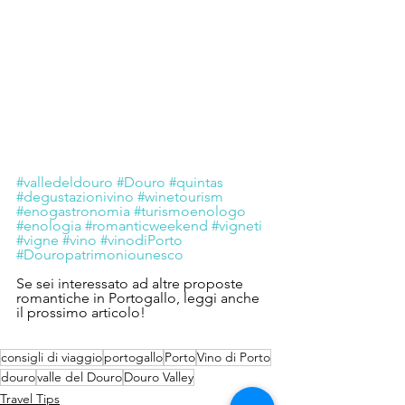
#valledeldouro
#Douro
#quintas
#degustazionivino
#winetourism
#enogastronomia
#turismoenologo
#enologia
#romanticweekend
#vigneti
#vigne
#vino
#vinodiPorto
#Douropatrimoniounesco
Se sei interessato ad altre proposte 
romantiche in Portogallo, leggi anche 
il prossimo articolo! 
consigli di viaggio
portogallo
Porto
Vino di Porto
douro
valle del Douro
Douro Valley
Travel Tips