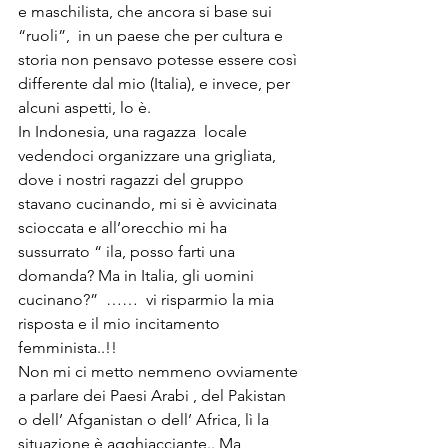
e maschilista, che ancora si base sui 
“ruoli”,  in un paese che per cultura e 
storia non pensavo potesse essere così 
differente dal mio (Italia), e invece, per 
alcuni aspetti, lo è.  
In Indonesia, una ragazza  locale 
vedendoci organizzare una grigliata, 
dove i nostri ragazzi del gruppo 
stavano cucinando, mi si è avvicinata 
scioccata e all’orecchio mi ha 
sussurrato “ ila, posso farti una 
domanda? Ma in Italia, gli uomini 
cucinano?”  ……  vi risparmio la mia 
risposta e il mio incitamento 
femminista..!!  
Non mi ci metto nemmeno ovviamente 
a parlare dei Paesi Arabi , del Pakistan 
o dell’ Afganistan o dell’ Africa, lì la 
situazione è agghiacciante.. Ma 