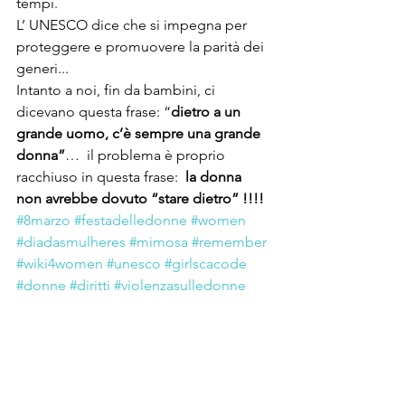
tempi.  
L’ UNESCO dice che si impegna per 
proteggere e promuovere la parità dei 
generi...
Intanto a noi, fin da bambini, ci 
dicevano questa frase: “
dietro a un 
grande uomo, c’è sempre una grande 
donna”
…  il problema è proprio 
racchiuso in questa frase: 
 la donna 
non avrebbe dovuto “stare dietro” !!!! 
#8marzo
#festadelledonne
#women
#diadasmulheres
#mimosa
#remember
#wiki4women
#unesco
#girlscacode
#donne
#diritti
#violenzasulledonne