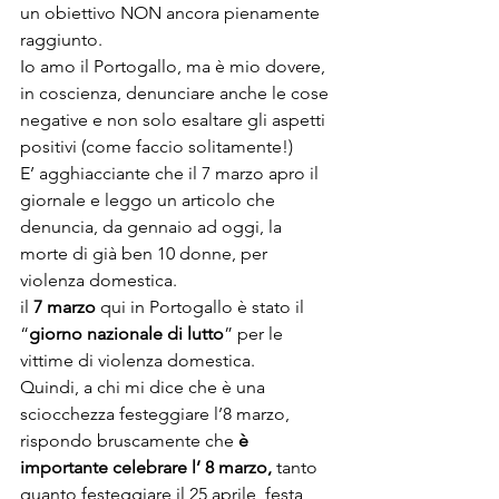
un obiettivo NON ancora pienamente 
raggiunto.
Io amo il Portogallo, ma è mio dovere, 
in coscienza, denunciare anche le cose 
negative e non solo esaltare gli aspetti 
positivi (come faccio solitamente!)
E’ agghiacciante che il 7 marzo apro il 
giornale e leggo un articolo che 
denuncia, da gennaio ad oggi, la 
morte di già ben 10 donne, per 
violenza domestica.  
il 
7 marzo
 qui in Portogallo è stato il 
“
giorno nazionale di lutto
” per le 
vittime di violenza domestica.
Quindi, a chi mi dice che è una 
sciocchezza festeggiare l’8 marzo, 
rispondo bruscamente che
 è 
importante celebrare l’ 8 marzo,
 tanto 
quanto festeggiare il 25 aprile, festa 