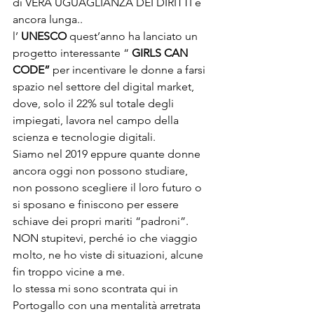
di VERA UGUAGLIANZA DEI DIRITTI è 
ancora lunga..
l’ 
UNESCO
 quest’anno ha lanciato un 
progetto interessante “ 
GIRLS CAN 
CODE” 
per incentivare le donne a farsi 
spazio nel settore del digital market, 
dove, solo il 22% sul totale degli 
impiegati, lavora nel campo della 
scienza e tecnologie digitali.  
Siamo nel 2019 eppure quante donne 
ancora oggi non possono studiare, 
non possono scegliere il loro futuro o 
si sposano e finiscono per essere 
schiave dei propri mariti “padroni”.  
NON stupitevi, perché io che viaggio 
molto, ne ho viste di situazioni, alcune 
fin troppo vicine a me.  
Io stessa mi sono scontrata qui in 
Portogallo con una mentalità arretrata 