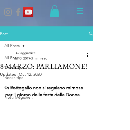
Post
All Posts
ILAviaggiatrice
All Posts
Mar 8, 2019
3 min read
8 MARZO: PARLIAMONE!
Travel Tips
Updated:
Oct 12, 2020
Books tips
Curiosities
In Portogallo non si regalano mimose 
per il giorno della festa della Donna.
Notti Magiche..