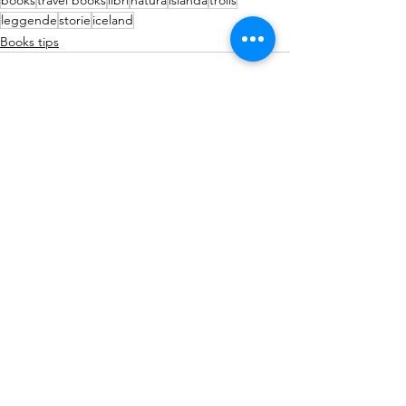
books
travel books
libri
natura
islanda
trolls
leggende
storie
iceland
Books tips
See All
Recent Posts