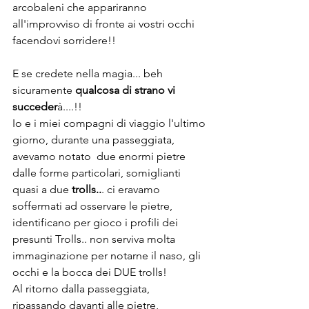
arcobaleni che appariranno 
all'improvviso di fronte ai vostri occhi 
facendovi sorridere!!
E se credete nella magia... beh 
sicuramente
 qualcosa di strano vi 
succeder
à....!!
Io e i miei compagni di viaggio l'ultimo 
giorno, durante una passeggiata, 
avevamo notato  due enormi pietre 
dalle forme particolari, somiglianti 
quasi a due 
trolls..
. ci eravamo 
soffermati ad osservare le pietre, 
identificano per gioco i profili dei 
presunti Trolls.. non serviva molta 
immaginazione per notarne il naso, gli 
occhi e la bocca dei DUE trolls! 
Al ritorno dalla passeggiata, 
ripassando davanti alle pietre, 