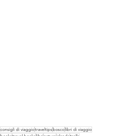
consigli di viaggio
traveltips
bosco
libri di viaggio