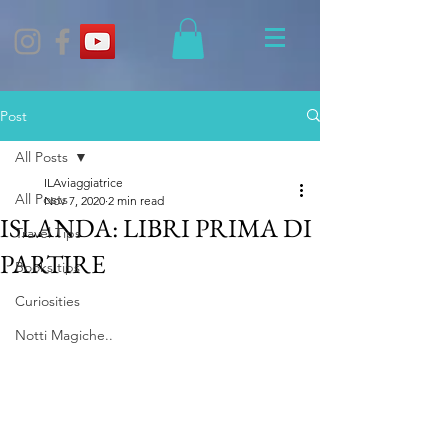
Post
All Posts
ILAviaggiatrice
All Posts
Nov 7, 2020
2 min read
ISLANDA: LIBRI PRIMA DI
Travel Tips
PARTIRE
Books tips
Curiosities
Notti Magiche..