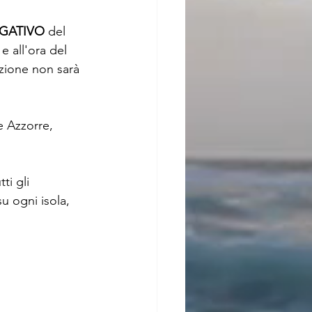
NEGATIVO
 del 
e all'ora del 
azione non sarà 
le Azzorre, 
tti gli 
u ogni isola, 