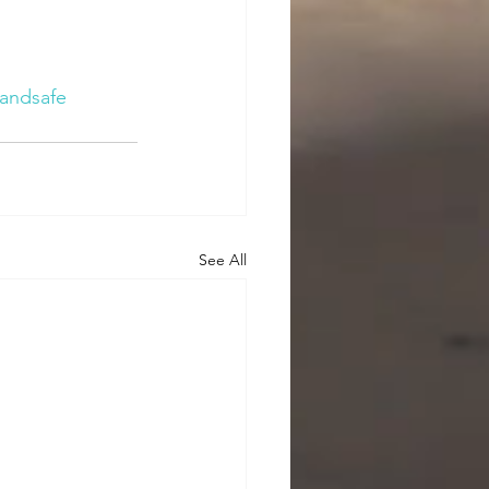
nandsafe
See All