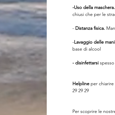
-Uso della maschera.
chiusi che per le stra
- 
Distanza fisica.
 Mant
-
Lavaggio delle mani
base di alcool
- disinfettarsi
 spesso
Helpline
 per chiarire 
29 29 29
Per scoprire le nost