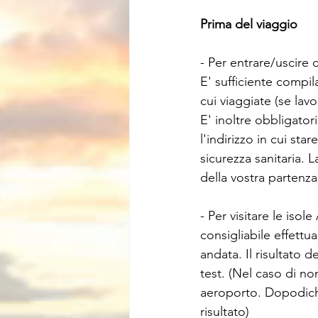
Prima del viaggio 
- Per entrare/uscire d
E' sufficiente compila
cui viaggiate (se lavo
E' inoltre obbligator
l'indirizzo in cui st
sicurezza sanitaria. 
della vostra partenza
- Per visitare le isol
consigliabile effettua
andata. Il risultato 
test. (Nel caso di non
aeroporto. Dopodichè
risultato)