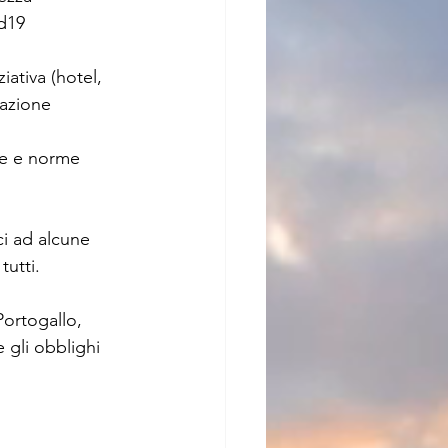
id19
iativa (hotel, 
razione 
le e norme 
i ad alcune 
tutti.
Portogallo, 
 gli obblighi 